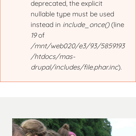
deprecated, the explicit
nullable type must be used
instead in
include_once()
(line
19
of
/mnt/web020/e3/93/5859193
/htdocs/mas-
drupal/includes/file.phar.inc
).