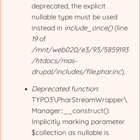
deprecated, the explicit
nullable type must be used
instead in
include_once()
(line
19
of
/mnt/web020/e3/93/5859193
/htdocs/mas-
drupal/includes/file.phar.inc
).
Deprecated function
:
TYPO3\PharStreamWrapper\
Manager::__construct():
Implicitly marking parameter
$collection as nullable is