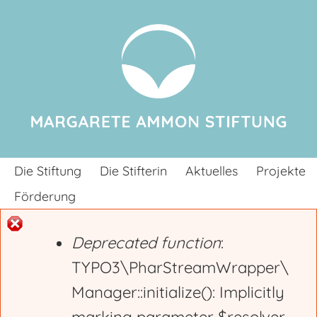
Jump to navigation
Die Stiftung
Die Stifterin
Aktuelles
Projekte
Förderung
Deprecated function
:
E
TYPO3\PharStreamWrapper\
Manager::initialize(): Implicitly
r