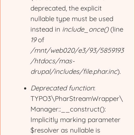
deprecated, the explicit
a
nullable type must be used
g
instead in
include_once()
(line
19
of
e
/mnt/web020/e3/93/5859193
/htdocs/mas-
drupal/includes/file.phar.inc
).
Deprecated function
:
TYPO3\PharStreamWrapper\
Manager::__construct():
Implicitly marking parameter
$resolver as nullable is