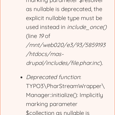
marking parameter $resolver
r
as nullable is deprecated, the
explicit nullable type must be
o
used instead in
include_once()
(line
19
of
r
/mnt/web020/e3/93/5859193
/htdocs/mas-
m
drupal/includes/file.phar.inc
).
e
Deprecated function
:
TYPO3\PharStreamWrapper\
s
Manager::initialize(): Implicitly
marking parameter
s
$collection as nullable is