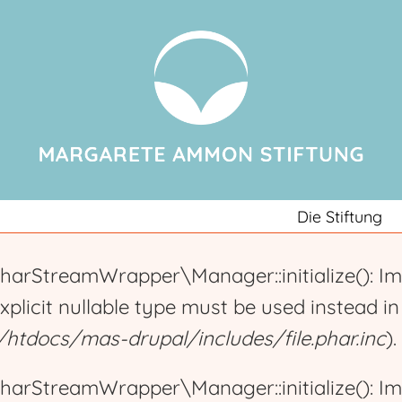
Jump to navigation
Die Stiftung
harStreamWrapper\Manager::initialize(): Im
explicit nullable type must be used instead i
tdocs/mas-drupal/includes/file.phar.inc
).
harStreamWrapper\Manager::initialize(): Im