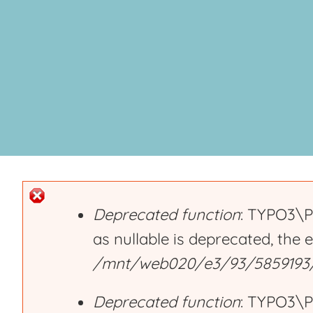
Deprecated function
: TYPO3\P
as nullable is deprecated, the 
E
/mnt/web020/e3/93/5859193/h
r
Deprecated function
: TYPO3\P