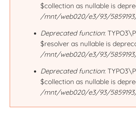
$collection as nullable is depr
r
/mnt/web020/e3/93/5859193/h
Deprecated function
: TYPO3\P
o
$resolver as nullable is deprec
/mnt/web020/e3/93/5859193/h
r
Deprecated function
: TYPO3\P
m
$collection as nullable is depr
/mnt/web020/e3/93/5859193/h
e
s