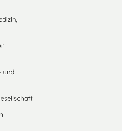
dizin,
ur
- und
esellschaft
rn