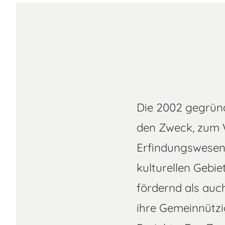
s
a
g
Die 2002 gegrün
e
den Zweck, zum W
Erfindungswesen 
kulturellen Gebi
fördernd als auch
ihre Gemeinnützi