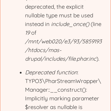
deprecated, the explicit
a
nullable type must be used
g
instead in
include_once()
(line
19
of
e
/mnt/web020/e3/93/5859193
/htdocs/mas-
drupal/includes/file.phar.inc
).
Deprecated function
:
TYPO3\PharStreamWrapper\
Manager::__construct():
Implicitly marking parameter
$resolver as nullable is