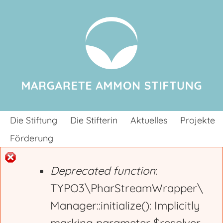
Jump to navigation
Die Stiftung
Die Stifterin
Aktuelles
Projekte
Förderung
Deprecated function
:
E
TYPO3\PharStreamWrapper\
Manager::initialize(): Implicitly
r