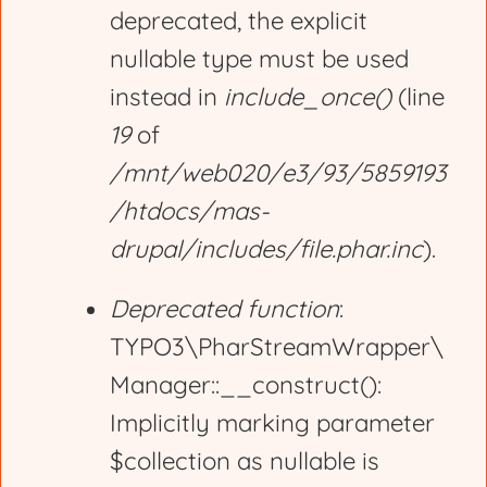
deprecated, the explicit
nullable type must be used
instead in
include_once()
(line
19
of
/mnt/web020/e3/93/5859193
/htdocs/mas-
drupal/includes/file.phar.inc
).
Deprecated function
:
TYPO3\PharStreamWrapper\
Manager::__construct():
Implicitly marking parameter
$collection as nullable is