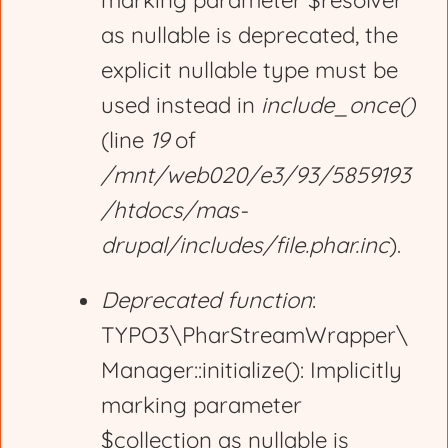
marking parameter $resolver
r
as nullable is deprecated, the
explicit nullable type must be
o
used instead in
include_once()
(line
19
of
r
/mnt/web020/e3/93/5859193
/htdocs/mas-
m
drupal/includes/file.phar.inc
).
e
Deprecated function
:
TYPO3\PharStreamWrapper\
s
Manager::initialize(): Implicitly
marking parameter
s
$collection as nullable is