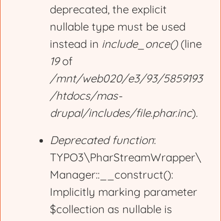
deprecated, the explicit
nullable type must be used
instead in
include_once()
(line
19
of
/mnt/web020/e3/93/5859193
/htdocs/mas-
drupal/includes/file.phar.inc
).
Deprecated function
:
TYPO3\PharStreamWrapper\
Manager::__construct():
Implicitly marking parameter
$collection as nullable is