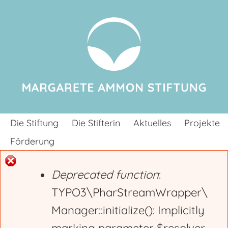
Jump to navigation
Die Stiftung
Die Stifterin
Aktuelles
Projekte
Förderung
Deprecated function
:
E
TYPO3\PharStreamWrapper\
Manager::initialize(): Implicitly
r