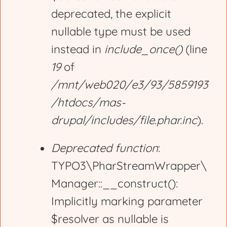
deprecated, the explicit
a
nullable type must be used
g
instead in
include_once()
(line
19
of
e
/mnt/web020/e3/93/5859193
/htdocs/mas-
drupal/includes/file.phar.inc
).
Deprecated function
:
TYPO3\PharStreamWrapper\
Manager::__construct():
Implicitly marking parameter
$resolver as nullable is