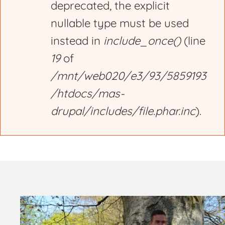
deprecated, the explicit
nullable type must be used
instead in
include_once()
(line
19
of
/mnt/web020/e3/93/5859193
/htdocs/mas-
drupal/includes/file.phar.inc
).