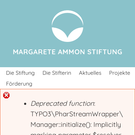
Jump to navigation
Die Stiftung
Die Stifterin
Aktuelles
Projekte
Förderung
Deprecated function
:
E
TYPO3\PharStreamWrapper\
Manager::initialize(): Implicitly
r