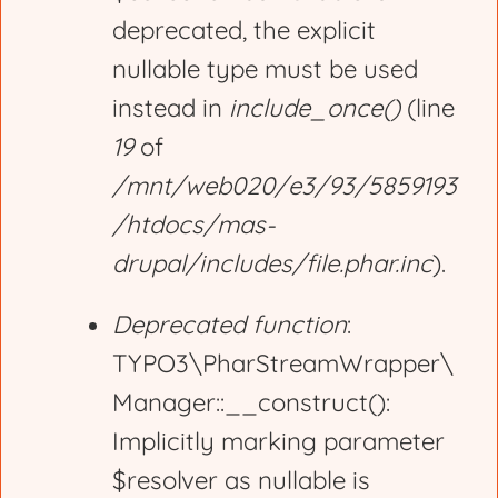
deprecated, the explicit
a
nullable type must be used
g
instead in
include_once()
(line
19
of
e
/mnt/web020/e3/93/5859193
/htdocs/mas-
drupal/includes/file.phar.inc
).
Deprecated function
:
TYPO3\PharStreamWrapper\
Manager::__construct():
Implicitly marking parameter
$resolver as nullable is