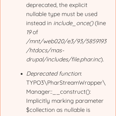
deprecated, the explicit
nullable type must be used
instead in
include_once()
(line
19
of
/mnt/web020/e3/93/5859193
/htdocs/mas-
drupal/includes/file.phar.inc
).
Deprecated function
:
TYPO3\PharStreamWrapper\
Manager::__construct():
Implicitly marking parameter
$collection as nullable is