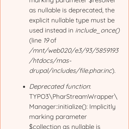
marking parameter $resolver
r
as nullable is deprecated, the
explicit nullable type must be
o
used instead in
include_once()
(line
19
of
r
/mnt/web020/e3/93/5859193
/htdocs/mas-
m
drupal/includes/file.phar.inc
).
e
Deprecated function
:
TYPO3\PharStreamWrapper\
s
Manager::initialize(): Implicitly
marking parameter
s
$collection as nullable is