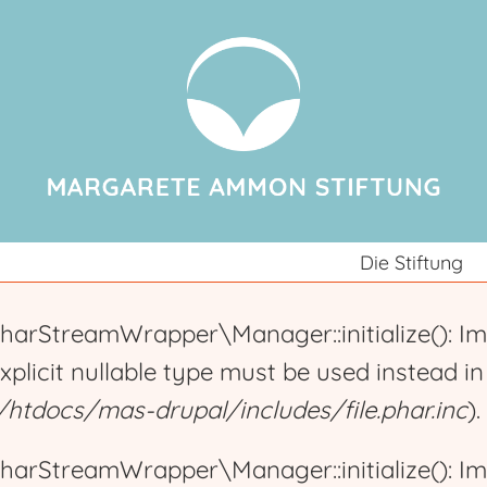
Jump to navigation
Die Stiftung
harStreamWrapper\Manager::initialize(): Im
explicit nullable type must be used instead i
tdocs/mas-drupal/includes/file.phar.inc
).
harStreamWrapper\Manager::initialize(): Im