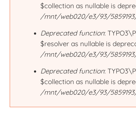
$collection as nullable is depr
r
/mnt/web020/e3/93/5859193/h
Deprecated function
: TYPO3\P
o
$resolver as nullable is deprec
/mnt/web020/e3/93/5859193/h
r
Deprecated function
: TYPO3\P
m
$collection as nullable is depr
/mnt/web020/e3/93/5859193/h
e
s