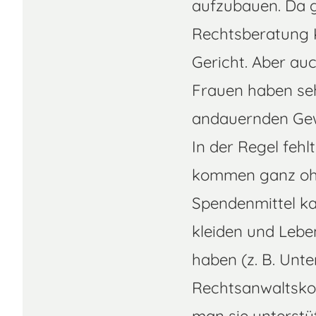
aufzubauen. Da g
Rechtsberatung K
Gericht. Aber au
Frauen haben seh
andauernden Gew
In der Regel fehl
kommen ganz ohn
Spendenmittel ka
kleiden und Leben
haben (z. B. Unt
Rechtsanwaltskos