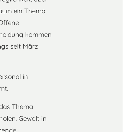
kaum ein Thema.
Offene
Anmeldung kommen
gs seit März
ersonal in
amt.
m das Thema
olen. Gewalt in
ltende