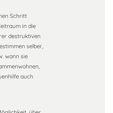
nen Schritt
eitraum in die
hrer destruktiven
bestimmen selber,
w. wann sie
zusammenwohnen,
uenhilfe auch
öglichkeit, über