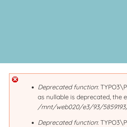
Deprecated function
: TYPO3\P
as nullable is deprecated, the 
E
/mnt/web020/e3/93/5859193/h
r
Deprecated function
: TYPO3\P