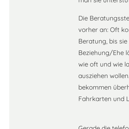
man sie unterstü
Die Beratungsstel
vorher an: Oft k
Beratung, bis sie
Beziehung/Ehe lö
wie oft und wie 
ausziehen wollen
bekommen überhau
Fahrkarten und 
Gerade die telefo