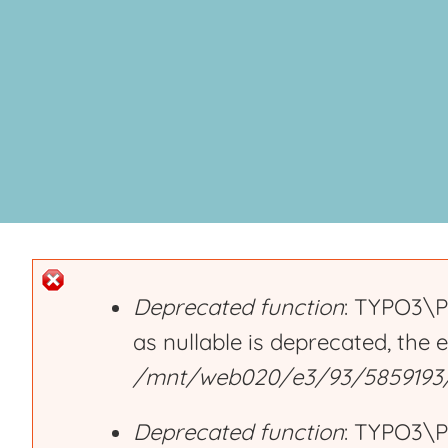
Deprecated function
: TYPO3\P
as nullable is deprecated, the 
E
/mnt/web020/e3/93/5859193/h
r
Deprecated function
: TYPO3\P