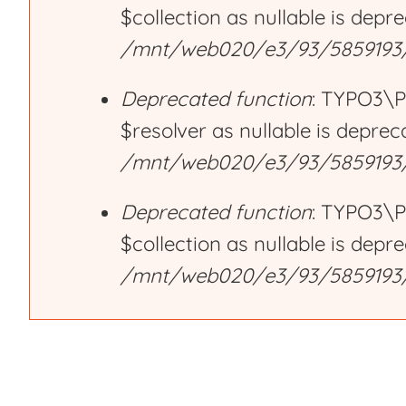
$collection as nullable is depr
r
/mnt/web020/e3/93/5859193/h
Deprecated function
: TYPO3\P
o
$resolver as nullable is deprec
/mnt/web020/e3/93/5859193/h
r
Deprecated function
: TYPO3\P
m
$collection as nullable is depr
/mnt/web020/e3/93/5859193/h
e
s