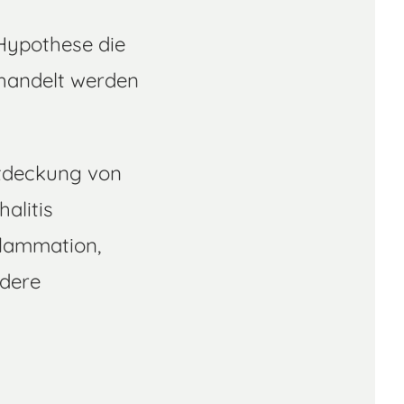
Hypothese die
ehandelt werden
ntdeckung von
alitis
flammation,
ndere