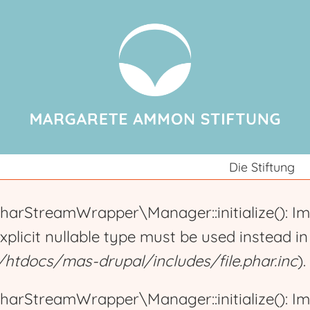
Jump to navigation
Die Stiftung
harStreamWrapper\Manager::initialize(): Im
explicit nullable type must be used instead i
tdocs/mas-drupal/includes/file.phar.inc
).
harStreamWrapper\Manager::initialize(): Im