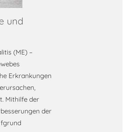
ie und
itis (ME) –
ewebes
che Erkrankungen
verursachen,
 Mithilfe der
rbesserungen der
ufgrund