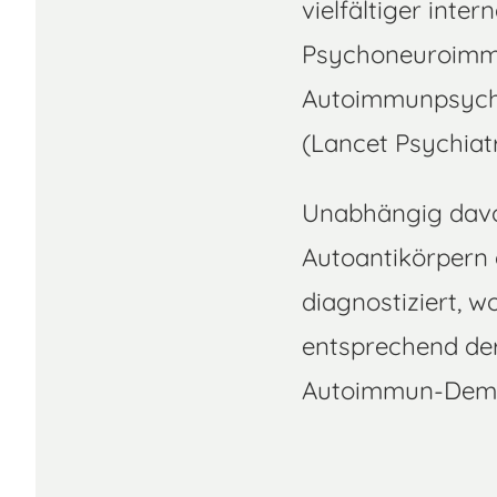
vielfältiger inte
Psychoneuroimmu
Autoimmunpsychos
(Lancet Psychiat
Unabhängig davon
Autoantikörpern
diagnostiziert, 
entsprechend de
Autoimmun-Demen