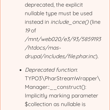
deprecated, the explicit
nullable type must be used
instead in
include_once()
(line
19
of
/mnt/web020/e3/93/5859193
/htdocs/mas-
drupal/includes/file.phar.inc
).
Deprecated function
:
TYPO3\PharStreamWrapper\
Manager::__construct():
Implicitly marking parameter
$collection as nullable is