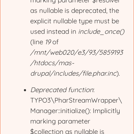
marking parameter $resolver
r
as nullable is deprecated, the
explicit nullable type must be
o
used instead in
include_once()
(line
19
of
r
/mnt/web020/e3/93/5859193
/htdocs/mas-
m
drupal/includes/file.phar.inc
).
e
Deprecated function
:
TYPO3\PharStreamWrapper\
s
Manager::initialize(): Implicitly
marking parameter
s
$collection as nullable is