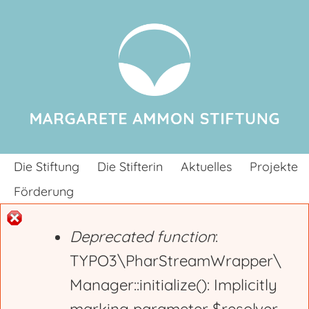
Jump to navigation
Die Stiftung
Die Stifterin
Aktuelles
Projekte
Förderung
Deprecated function
:
E
TYPO3\PharStreamWrapper\
Manager::initialize(): Implicitly
r