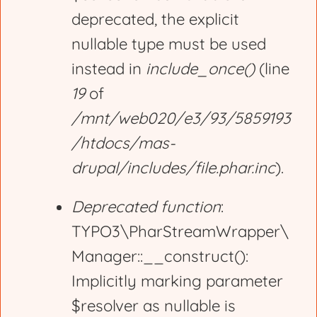
deprecated, the explicit
a
nullable type must be used
g
instead in
include_once()
(line
19
of
e
/mnt/web020/e3/93/5859193
/htdocs/mas-
drupal/includes/file.phar.inc
).
Deprecated function
:
TYPO3\PharStreamWrapper\
Manager::__construct():
Implicitly marking parameter
$resolver as nullable is