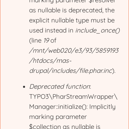
marking parameter $resolver
r
as nullable is deprecated, the
explicit nullable type must be
o
used instead in
include_once()
(line
19
of
r
/mnt/web020/e3/93/5859193
/htdocs/mas-
m
drupal/includes/file.phar.inc
).
e
Deprecated function
:
TYPO3\PharStreamWrapper\
s
Manager::initialize(): Implicitly
marking parameter
s
$collection as nullable is