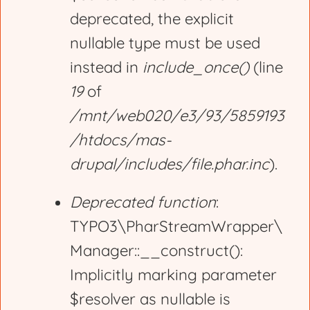
deprecated, the explicit
a
nullable type must be used
g
instead in
include_once()
(line
19
of
e
/mnt/web020/e3/93/5859193
/htdocs/mas-
drupal/includes/file.phar.inc
).
Deprecated function
:
TYPO3\PharStreamWrapper\
Manager::__construct():
Implicitly marking parameter
$resolver as nullable is