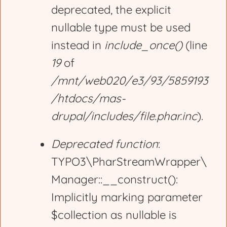
deprecated, the explicit
nullable type must be used
instead in
include_once()
(line
19
of
/mnt/web020/e3/93/5859193
/htdocs/mas-
drupal/includes/file.phar.inc
).
Deprecated function
:
TYPO3\PharStreamWrapper\
Manager::__construct():
Implicitly marking parameter
$collection as nullable is