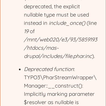
deprecated, the explicit
a
nullable type must be used
g
instead in
include_once()
(line
19
of
e
/mnt/web020/e3/93/5859193
/htdocs/mas-
drupal/includes/file.phar.inc
).
Deprecated function
:
TYPO3\PharStreamWrapper\
Manager::__construct():
Implicitly marking parameter
$resolver as nullable is