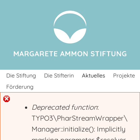
Jump to navigation
Die Stiftung
Die Stifterin
Aktuelles
Projekte
Förderung
Deprecated function
:
E
TYPO3\PharStreamWrapper\
Manager::initialize(): Implicitly
r