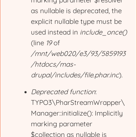
marking parameter $resolver
r
as nullable is deprecated, the
explicit nullable type must be
o
used instead in
include_once()
(line
19
of
r
/mnt/web020/e3/93/5859193
/htdocs/mas-
m
drupal/includes/file.phar.inc
).
e
Deprecated function
:
TYPO3\PharStreamWrapper\
s
Manager::initialize(): Implicitly
marking parameter
s
$collection as nullable is