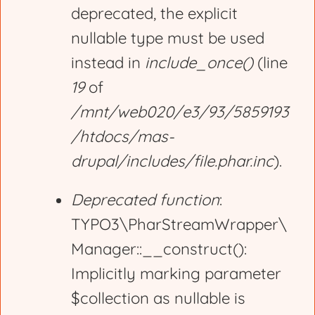
deprecated, the explicit
nullable type must be used
instead in
include_once()
(line
19
of
/mnt/web020/e3/93/5859193
/htdocs/mas-
drupal/includes/file.phar.inc
).
Deprecated function
:
TYPO3\PharStreamWrapper\
Manager::__construct():
Implicitly marking parameter
$collection as nullable is